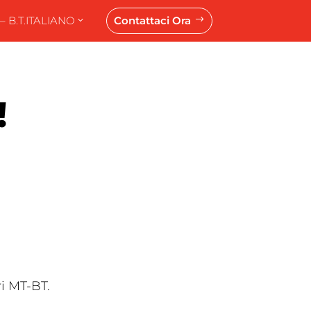
 B.T.
ITALIANO
Contattaci Ora
$
!
ri MT-BT.