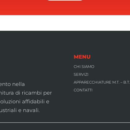
MENU
CHI SIAMO
SERVIZI
APPARECCHIATURE M.T. – B.T.
ento nella
CONTATTI
itura di ricambi per
oluzioni affidabili e
striali e navali.